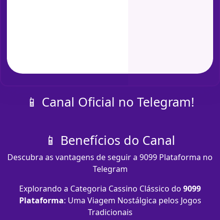
📱 Canal Oficial no Telegram!
📱 Benefícios do Canal
Descubra as vantagens de seguir a 9099 Plataforma no
Telegram
Explorando a Categoria Cassino Clássico do
9099
Plataforma
: Uma Viagem Nostálgica pelos Jogos
Tradicionais