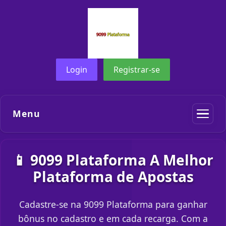
Login
Registrar-se
Menu
📱 9099 Plataforma A Melhor
Plataforma de Apostas
Cadastre-se na 9099 Plataforma para ganhar
bônus no cadastro e em cada recarga. Com a