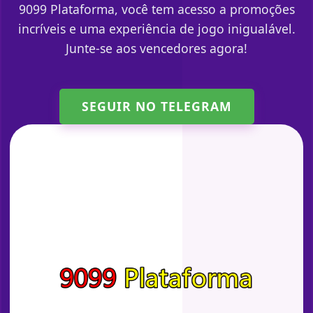
9099 Plataforma, você tem acesso a promoções
incríveis e uma experiência de jogo inigualável.
Junte-se aos vencedores agora!
SEGUIR NO TELEGRAM