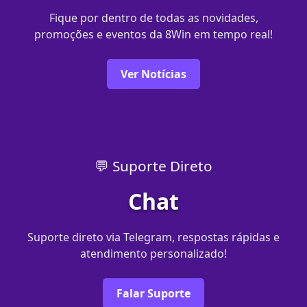
Fique por dentro de todas as novidades,
promoções e eventos da 8Win em tempo real!
Ver Notícias
💬 Suporte Direto
Chat
Suporte direto via Telegram, respostas rápidas e
atendimento personalizado!
Falar Suporte