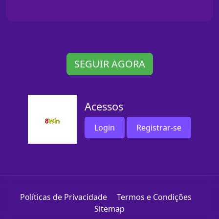
SEGUIR AGORA
Acessos
Login
Registrar-se
Políticas de Privacidade
Termos e Condições
Sitemap