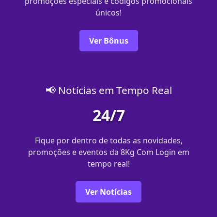
promoções especiais e códigos promocionais
únicos!
Ver Bônus
📢 Notícias em Tempo Real
24/7
Fique por dentro de todas as novidades,
promoções e eventos da 8Kg Com Login em
tempo real!
Ver Notícias