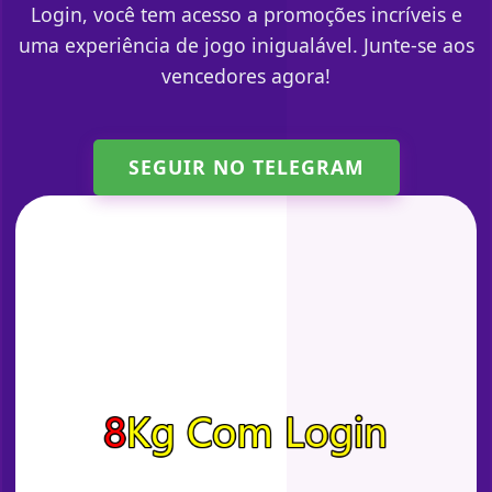
Login, você tem acesso a promoções incríveis e
uma experiência de jogo inigualável. Junte-se aos
vencedores agora!
SEGUIR NO TELEGRAM