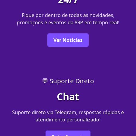
Fique por dentro de todas as novidades,
promoções e eventos da 89P em tempo real!
Ver Notícias
💬 Suporte Direto
Chat
Suporte direto via Telegram, respostas rápidas e
atendimento personalizado!