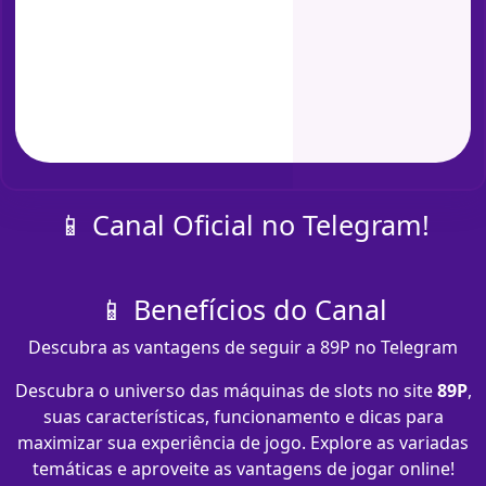
📱 Canal Oficial no Telegram!
📱 Benefícios do Canal
Descubra as vantagens de seguir a 89P no Telegram
Descubra o universo das máquinas de slots no site
89P
,
suas características, funcionamento e dicas para
maximizar sua experiência de jogo. Explore as variadas
temáticas e aproveite as vantagens de jogar online!