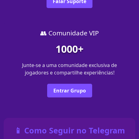
Falar Suporte
👥 Comunidade VIP
1000+
Junte-se a uma comunidade exclusiva de
jogadores e compartilhe experiências!
Entrar Grupo
📱 Como Seguir no Telegram