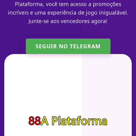
Plataforma, você tem acesso a promoções
incríveis e uma experiência de jogo inigualável.
Junte-se aos vencedores agora!
SEGUIR NO TELEGRAM