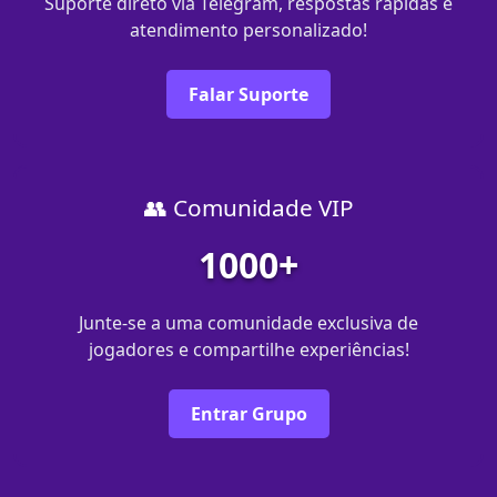
Suporte direto via Telegram, respostas rápidas e
atendimento personalizado!
Falar Suporte
👥 Comunidade VIP
1000+
Junte-se a uma comunidade exclusiva de
jogadores e compartilhe experiências!
Entrar Grupo