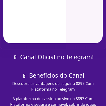
📱 Canal Oficial no Telegram!
📱 Benefícios do Canal
Descubra as vantagens de seguir a 8897 Com
Plataforma no Telegram
A plataforma de cassino ao vivo da 8897 Com
Plataforma é segura e confiável, cobrindo jogos