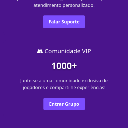
atendimento personalizado!
Falar Suporte
👥 Comunidade VIP
1000+
Junte-se a uma comunidade exclusiva de
jogadores e compartilhe experiências!
Entrar Grupo