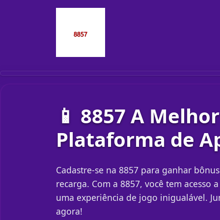
📱 8857 A Melhor
Plataforma de A
Cadastre-se na 8857 para ganhar bônus
recarga. Com a 8857, você tem acesso a
uma experiência de jogo inigualável. J
agora!