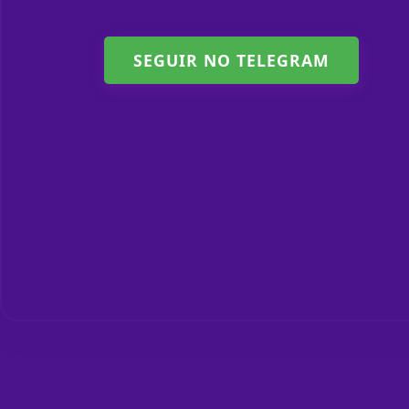
SEGUIR NO TELEGRAM