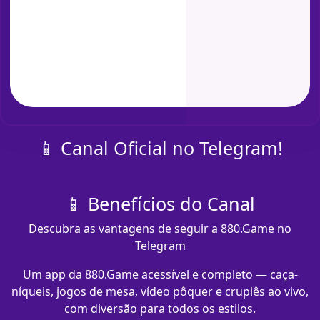
📱 Canal Oficial no Telegram!
📱 Benefícios do Canal
Descubra as vantagens de seguir a 880.Game no
Telegram
Um app da 880.Game acessível e completo — caça-
níqueis, jogos de mesa, vídeo pôquer e crupiês ao vivo,
com diversão para todos os estilos.