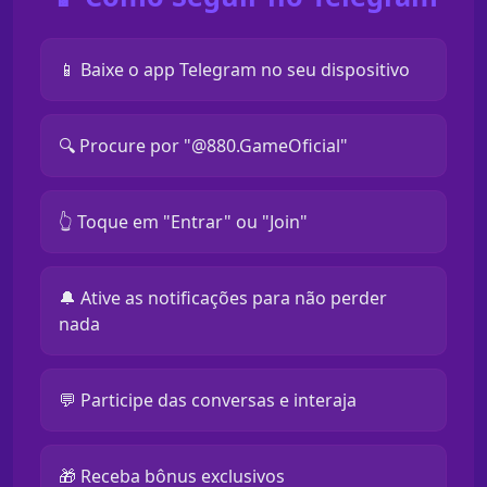
📱 Baixe o app Telegram no seu dispositivo
🔍 Procure por "@880.GameOficial"
👆 Toque em "Entrar" ou "Join"
🔔 Ative as notificações para não perder
nada
💬 Participe das conversas e interaja
🎁 Receba bônus exclusivos