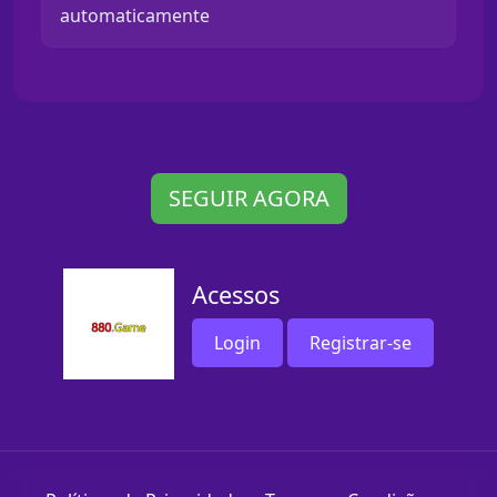
automaticamente
SEGUIR AGORA
Acessos
Login
Registrar-se