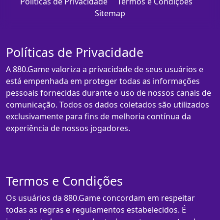
Políticas de Privacidade
Termos e Condições
Sitemap
Políticas de Privacidade
A 880.Game valoriza a privacidade de seus usuários e
está empenhada em proteger todas as informações
pessoais fornecidas durante o uso de nossos canais de
comunicação. Todos os dados coletados são utilizados
exclusivamente para fins de melhoria contínua da
experiência de nossos jogadores.
Termos e Condições
Os usuários da 880.Game concordam em respeitar
todas as regras e regulamentos estabelecidos. É