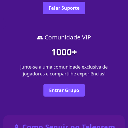
Falar Suporte
👥 Comunidade VIP
1000+
Junte-se a uma comunidade exclusiva de
jogadores e compartilhe experiências!
Entrar Grupo
📱 Como Seguir no Telegram