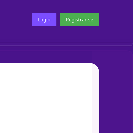
Login
Registrar-se