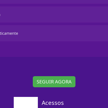
a
aticamente
SEGUIR AGORA
Acessos