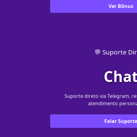
Ver Bônus
💬 Suporte Di
Cha
Suporte direto via Telegram, r
atendimento persona
Falar Suport