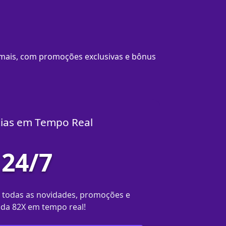
o mais, com promoções exclusivas e bônus
cias em Tempo Real
24/7
e todas as novidades, promoções e
 da 82X em tempo real!