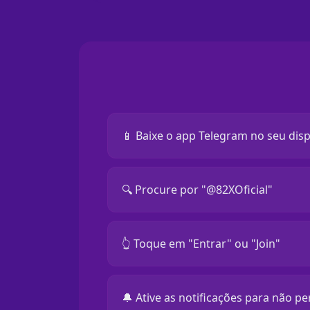
📱 Baixe o app Telegram no seu disp
🔍 Procure por "@82XOficial"
👆 Toque em "Entrar" ou "Join"
🔔 Ative as notificações para não p