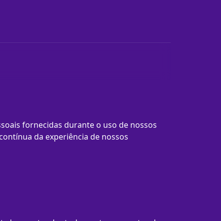
ssoais fornecidas durante o uso de nossos
 contínua da experiência de nossos