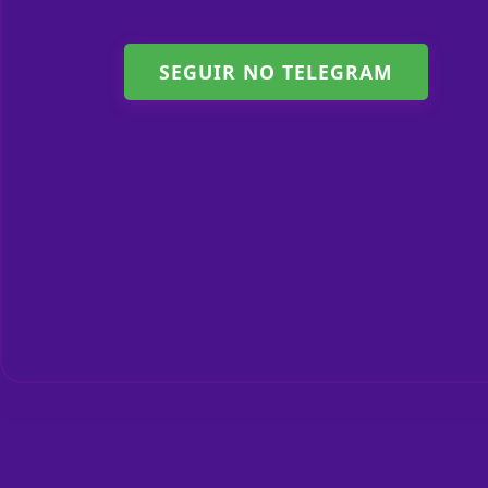
SEGUIR NO TELEGRAM