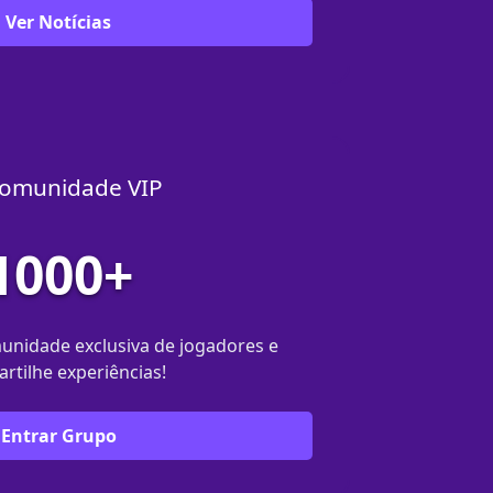
Ver Notícias
Comunidade VIP
1000+
unidade exclusiva de jogadores e
rtilhe experiências!
Entrar Grupo