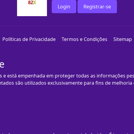
Login
Registrar-se
Políticas de Privacidade
Termos e Condições
Sitemap
de
ios e está empenhada em proteger todas as informações pe
tados são utilizados exclusivamente para fins de melhoria