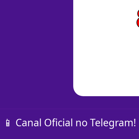
📱 Canal Oficial no Telegram!