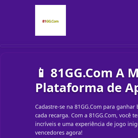
📱 81GG.Com A M
Plataforma de A
Cadastre-se na 81GG.Com para ganhar 
cada recarga. Com a 81GG.Com, você t
incríveis e uma experiência de jogo inig
vencedores agora!