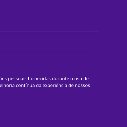
ões pessoais fornecidas durante o uso de
elhoria contínua da experiência de nossos