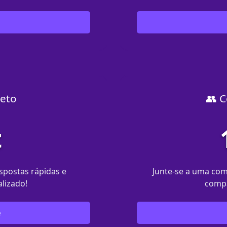
reto
👥 
t
espostas rápidas e
Junte-se a uma com
lizado!
compa
e