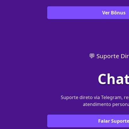
Ver Bônus
💬 Suporte Di
Cha
Suporte direto via Telegram, r
atendimento persona
Falar Suport