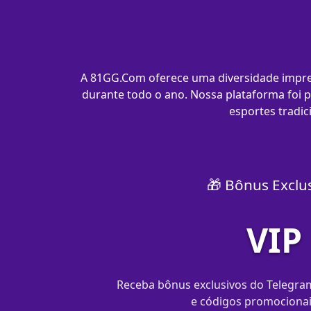
A 81GG.Com oferece uma diversidade impres
durante todo o ano. Nossa plataforma foi 
esportes tradi
🎁 Bônus Exclu
VIP
Receba bônus exclusivos do Telegra
e códigos promocionai