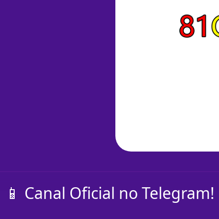
📱 Canal Oficial no Telegram!