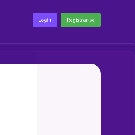
Login
Registrar-se