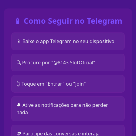
📱 Como Seguir no Telegram
📱 Baixe o app Telegram no seu dispositivo
🔍 Procure por "@8143 SlotOficial"
👆 Toque em "Entrar" ou "Join"
🔔 Ative as notificações para não perder
nada
💬 Participe das conversas e interaja