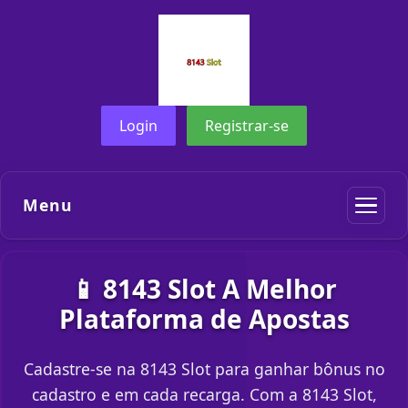
Login
Registrar-se
Menu
📱 8143 Slot A Melhor
Plataforma de Apostas
Cadastre-se na 8143 Slot para ganhar bônus no
cadastro e em cada recarga. Com a 8143 Slot,