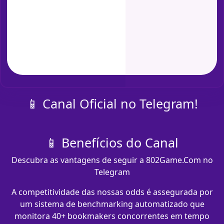
📱 Canal Oficial no Telegram!
📱 Benefícios do Canal
Descubra as vantagens de seguir a 802Game.Com no
Telegram
A competitividade das nossas odds é assegurada por
um sistema de benchmarking automatizado que
monitora 40+ bookmakers concorrentes em tempo