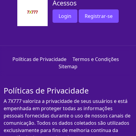
Acessos
Login
Registrar-se
Políticas de Privacidade
Termos e Condições
Sitemap
Políticas de Privacidade
A 7X777 valoriza a privacidade de seus usuários e está
empenhada em proteger todas as informações
pessoais fornecidas durante o uso de nossos canais de
comunicação. Todos os dados coletados são utilizados
exclusivamente para fins de melhoria contínua da