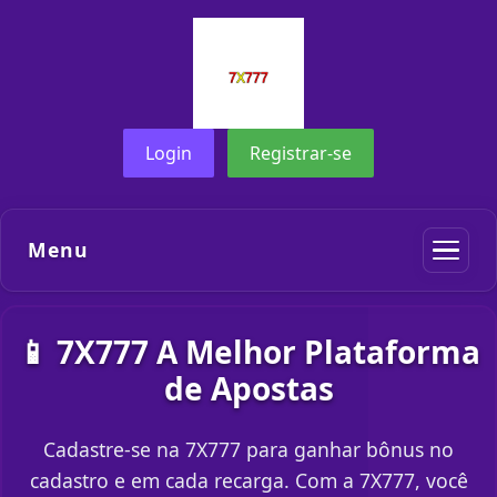
Login
Registrar-se
Menu
📱 7X777 A Melhor Plataforma
de Apostas
Cadastre-se na 7X777 para ganhar bônus no
cadastro e em cada recarga. Com a 7X777, você