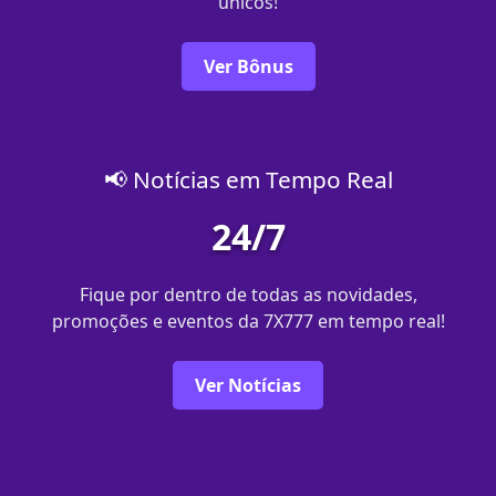
únicos!
Ver Bônus
📢 Notícias em Tempo Real
24/7
Fique por dentro de todas as novidades,
promoções e eventos da 7X777 em tempo real!
Ver Notícias