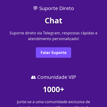
💬 Suporte Direto
Chat
Suporte direto via Telegram, respostas rápidas e
atendimento personalizado!
Falar Suporte
👥 Comunidade VIP
1000+
Junte-se a uma comunidade exclusiva de