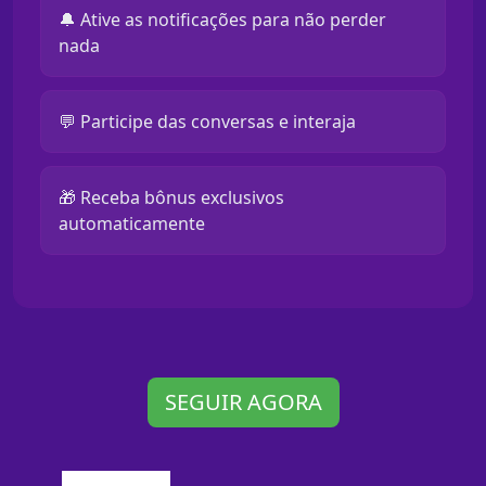
🔔 Ative as notificações para não perder
nada
💬 Participe das conversas e interaja
🎁 Receba bônus exclusivos
automaticamente
SEGUIR AGORA