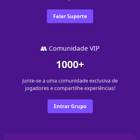
Falar Suporte
👥 Comunidade VIP
1000+
Junte-se a uma comunidade exclusiva de
jogadores e compartilhe experiências!
Entrar Grupo