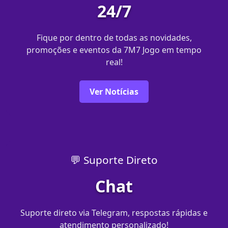
24/7
Fique por dentro de todas as novidades,
promoções e eventos da 7M7 Jogo em tempo
real!
Ver Notícias
💬 Suporte Direto
Chat
Suporte direto via Telegram, respostas rápidas e
atendimento personalizado!