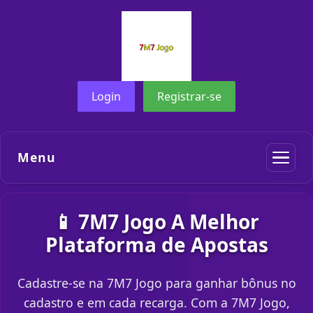
Login
Registrar-se
Menu
📱 7M7 Jogo A Melhor
Plataforma de Apostas
Cadastre-se na 7M7 Jogo para ganhar bônus no
cadastro e em cada recarga. Com a 7M7 Jogo,