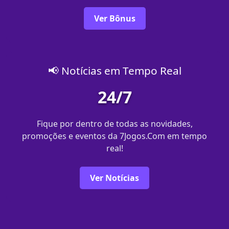
Ver Bônus
📢 Notícias em Tempo Real
24/7
Fique por dentro de todas as novidades,
promoções e eventos da 7Jogos.Com em tempo
real!
Ver Notícias