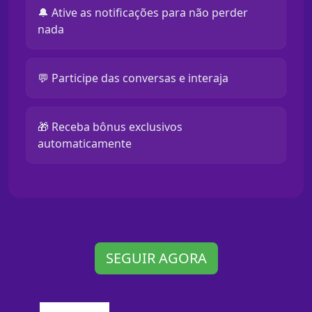
🔔 Ative as notificações para não perder
nada
💬 Participe das conversas e interaja
🎁 Receba bônus exclusivos
automaticamente
SEGUIR AGORA