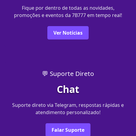
Fique por dentro de todas as novidades,
promoções e eventos da 7B777 em tempo real!
Ver Notícias
💬 Suporte Direto
Chat
Suporte direto via Telegram, respostas rápidas e
atendimento personalizado!
Falar Suporte