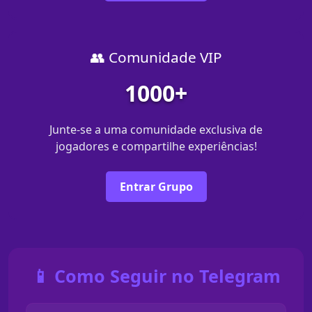
👥 Comunidade VIP
1000+
Junte-se a uma comunidade exclusiva de
jogadores e compartilhe experiências!
Entrar Grupo
📱 Como Seguir no Telegram