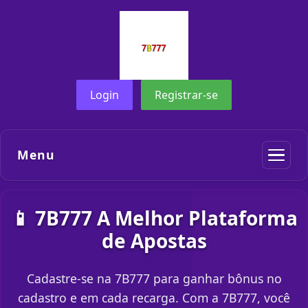
Login
Registrar-se
Menu
📱 7B777 A Melhor Plataforma
de Apostas
Cadastre-se na 7B777 para ganhar bônus no
cadastro e em cada recarga. Com a 7B777, você