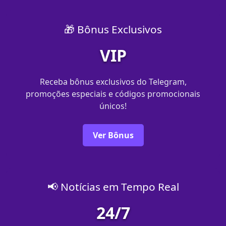
🎁 Bônus Exclusivos
VIP
Receba bônus exclusivos do Telegram,
promoções especiais e códigos promocionais
únicos!
Ver Bônus
📢 Notícias em Tempo Real
24/7