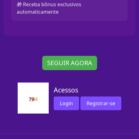
🎁 Receba bônus exclusivos
automaticamente
SEGUIR AGORA
Acessos
Login
Registrar-se