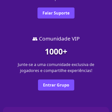
Falar Suporte
👥 Comunidade VIP
1000+
Junte-se a uma comunidade exclusiva de
jogadores e compartilhe experiências!
Entrar Grupo