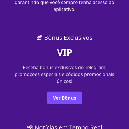
garantindo que você sempre tenha acesso ao
aplicativo.
🎁 Bônus Exclusivos
VIP
Receba bônus exclusivos do Telegram,
promoções especiais e códigos promocionais
únicos!
Ver Bônus
📢 Notícias em Tempo Real