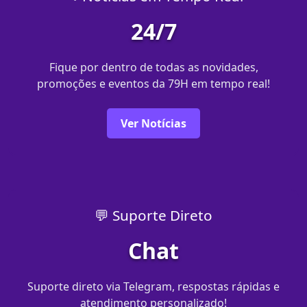
24/7
Fique por dentro de todas as novidades,
promoções e eventos da 79H em tempo real!
Ver Notícias
💬 Suporte Direto
Chat
Suporte direto via Telegram, respostas rápidas e
atendimento personalizado!