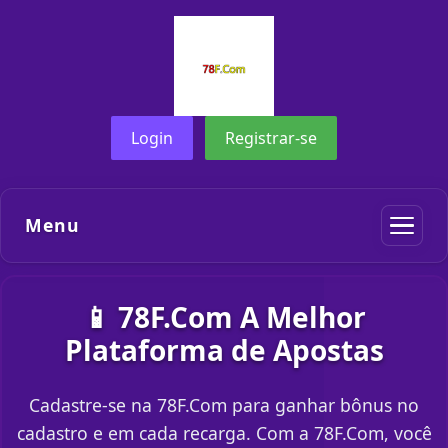
Login
Registrar-se
Menu
📱 78F.Com A Melhor
Plataforma de Apostas
Cadastre-se na 78F.Com para ganhar bônus no
cadastro e em cada recarga. Com a 78F.Com, você