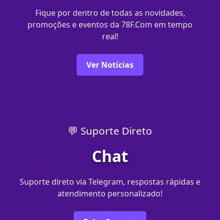
Fique por dentro de todas as novidades,
promoções e eventos da 78F.Com em tempo
real!
Ver Notícias
💬 Suporte Direto
Chat
Suporte direto via Telegram, respostas rápidas e
atendimento personalizado!