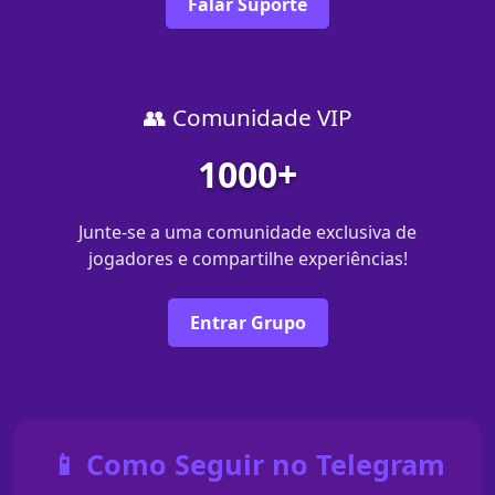
Falar Suporte
👥 Comunidade VIP
1000+
Junte-se a uma comunidade exclusiva de
jogadores e compartilhe experiências!
Entrar Grupo
📱 Como Seguir no Telegram