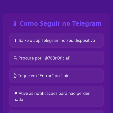
📱 Como Seguir no Telegram
📱 Baixe o app Telegram no seu dispositivo
🔍 Procure por "@78BrOficial"
👆 Toque em "Entrar" ou "Join"
🔔 Ative as notificações para não perder
nada