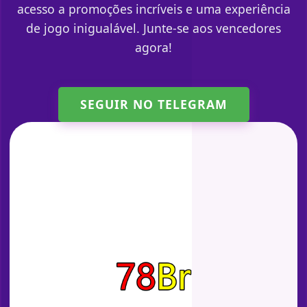
acesso a promoções incríveis e uma experiência
de jogo inigualável. Junte-se aos vencedores
agora!
SEGUIR NO TELEGRAM