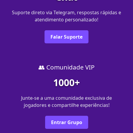
Suporte direto via Telegram, respostas rápidas e
atendimento personalizado!
Falar Suporte
👥 Comunidade VIP
1000+
Junte-se a uma comunidade exclusiva de
jogadores e compartilhe experiências!
Entrar Grupo