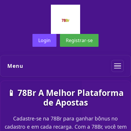
Login
Registrar-se
Menu
📱 78Br A Melhor Plataforma
de Apostas
Cadastre-se na 78Br para ganhar bônus no
cadastro e em cada recarga. Com a 78Br, você tem