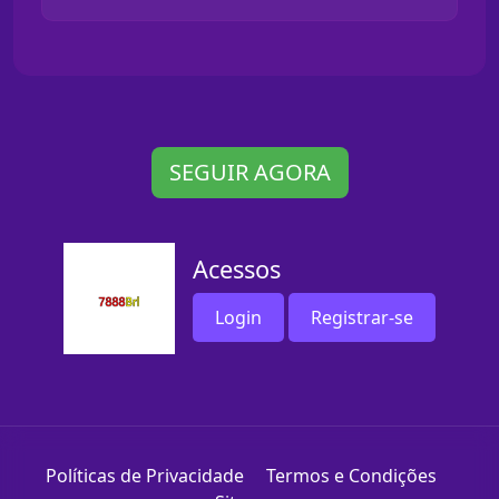
SEGUIR AGORA
Acessos
Login
Registrar-se
Políticas de Privacidade
Termos e Condições