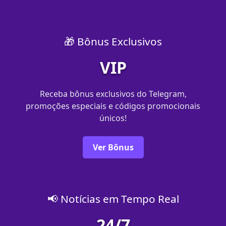
🎁 Bônus Exclusivos
VIP
Receba bônus exclusivos do Telegram,
promoções especiais e códigos promocionais
únicos!
Ver Bônus
📢 Notícias em Tempo Real
24/7