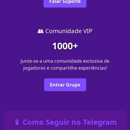
Falar Suporte
👥 Comunidade VIP
1000+
Junte-se a uma comunidade exclusiva de
jogadores e compartilhe experiências!
Entrar Grupo
📱 Como Seguir no Telegram