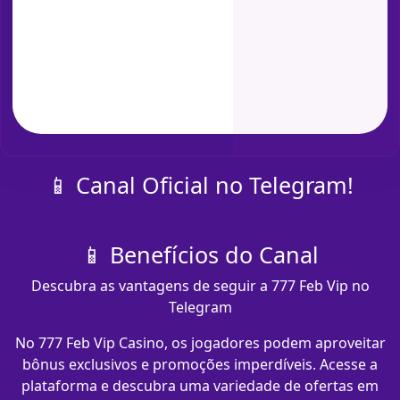
📱 Canal Oficial no Telegram!
📱 Benefícios do Canal
Descubra as vantagens de seguir a 777 Feb Vip no
Telegram
No 777 Feb Vip Casino, os jogadores podem aproveitar
bônus exclusivos e promoções imperdíveis. Acesse a
plataforma e descubra uma variedade de ofertas em