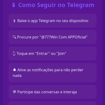
📱 Como Seguir no Telegram
📱 Baixe o app Telegram no seu dispositivo
🔍 Procure por "@777Win Com APPOficial"
👆 Toque em "Entrar" ou "Join"
🔔 Ative as notificações para não perder
nada
💬 Participe das conversas e interaja