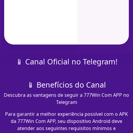
📱 Canal Oficial no Telegram!
📱 Benefícios do Canal
Descubra as vantagens de seguir a 777Win Com APP no
Telegram
Para garantir a melhor experiência possível com o APK
da 777Win Com APP, seu dispositivo Android deve
atender aos seguintes requisitos mínimos e