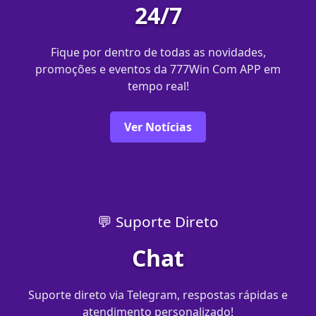
24/7
Fique por dentro de todas as novidades,
promoções e eventos da 777Win Com APP em
tempo real!
Ver Notícias
💬 Suporte Direto
Chat
Suporte direto via Telegram, respostas rápidas e
atendimento personalizado!