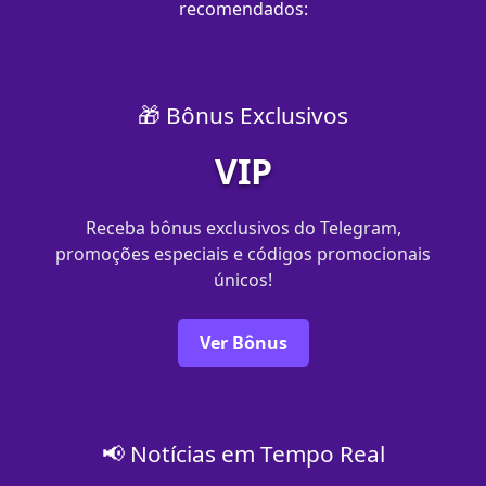
recomendados:
🎁 Bônus Exclusivos
VIP
Receba bônus exclusivos do Telegram,
promoções especiais e códigos promocionais
únicos!
Ver Bônus
📢 Notícias em Tempo Real