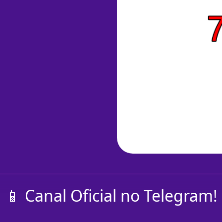
📱 Canal Oficial no Telegram!