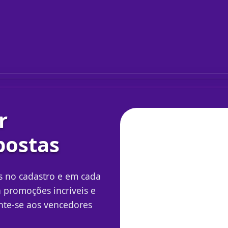
r
postas
 no cadastro e em cada
 promoções incríveis e
unte-se aos vencedores