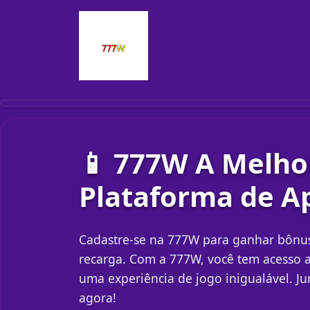
📱 777W A Melho
Plataforma de A
Cadastre-se na 777W para ganhar bônus
recarga. Com a 777W, você tem acesso a
uma experiência de jogo inigualável. J
agora!