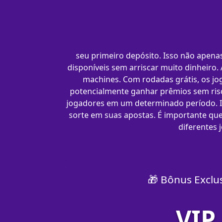
seu primeiro depósito. Isso não apen
disponíveis sem arriscar muito dinheiro.
machines. Com rodadas grátis, os jo
potencialmente ganhar prêmios sem ris
jogadores em um determinado período. Is
sorte em suas apostas. É importante que
diferentes 
🎁 Bônus Exclu
VIP