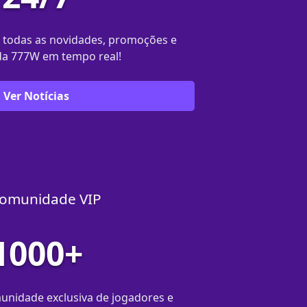
e todas as novidades, promoções e
da 777W em tempo real!
Ver Notícias
Comunidade VIP
1000+
unidade exclusiva de jogadores e