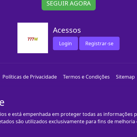
SEGUIR AGORA
Acessos
Login
Registrar-se
Políticas de Privacidade
Termos e Condições
Sitemap
de
ários e está empenhada em proteger todas as informações p
tados são utilizados exclusivamente para fins de melhoria