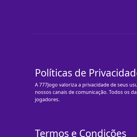
Políticas de Privacida
A 777Jogo valoriza a privacidade de seus u
nossos canais de comunicação. Todos os dad
jogadores.
Termos e Condições