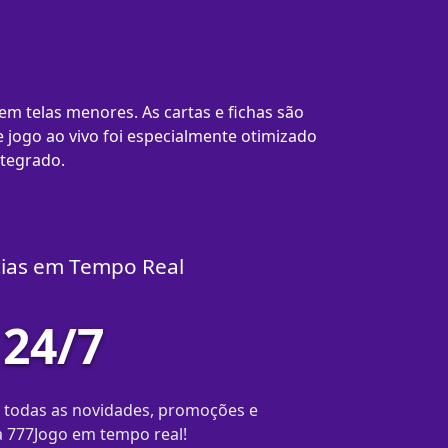
m telas menores. As cartas e fichas são
de jogo ao vivo foi especialmente otimizado
ntegrado.
cias em Tempo Real
24/7
e todas as novidades, promoções e
a 777Jogo em tempo real!