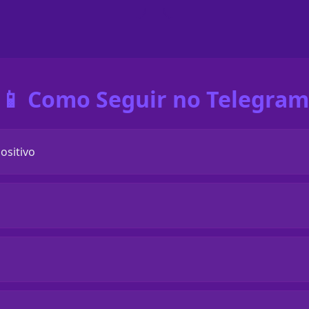
📱 Como Seguir no Telegram
ositivo