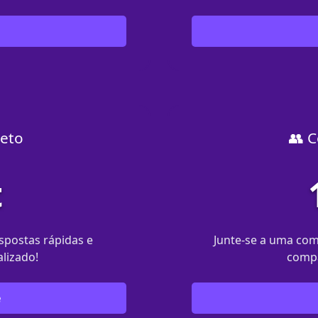
reto
👥 
t
espostas rápidas e
Junte-se a uma com
lizado!
compa
e