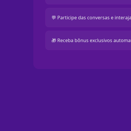
💬 Participe das conversas e interaj
🎁 Receba bônus exclusivos autom