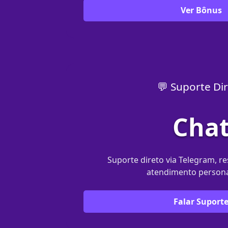
Ver Bônus
💬 Suporte Di
Cha
Suporte direto via Telegram, r
atendimento persona
Falar Suport