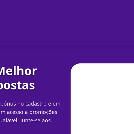
Melhor
postas
 bônus no cadastro e em
tem acesso a promoções
ualável. Junte-se aos