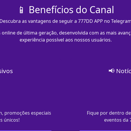
📱 Benefícios do Canal
Descubra as vantagens de seguir a 777DD APP no Telegra
online de última geração, desenvolvida com as mais avanç
experiência possível aos nossos usuários.
sivos
📢 Notí
m, promoções especiais
Fique por dentro d
s únicos!
eventos da 