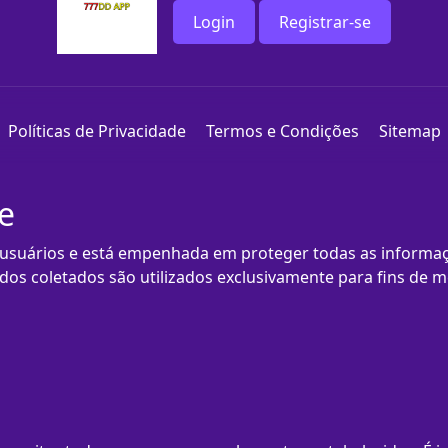
Login
Registrar-se
Políticas de Privacidade
Termos e Condições
Sitemap
de
s usuários e está empenhada em proteger todas as informaç
os coletados são utilizados exclusivamente para fins de m