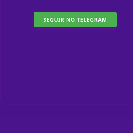
SEGUIR NO TELEGRAM