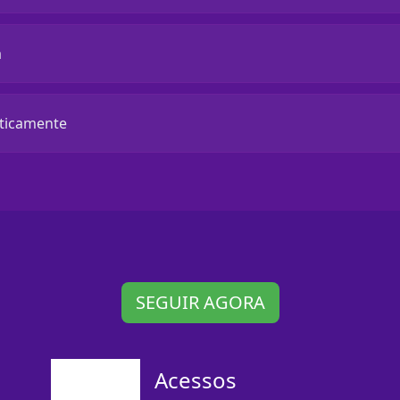
a
aticamente
SEGUIR AGORA
Acessos