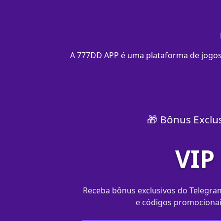
A 777DD APP é uma plataforma de jogos 
🎁 Bônus Exclu
VIP
Receba bônus exclusivos do Telegra
e códigos promocionai