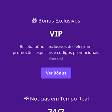
🎁 Bônus Exclusivos
VIP
Receba bônus exclusivos do Telegram,
promoções especiais e códigos promocionais
únicos!
Ver Bônus
📢 Notícias em Tempo Real
24/7