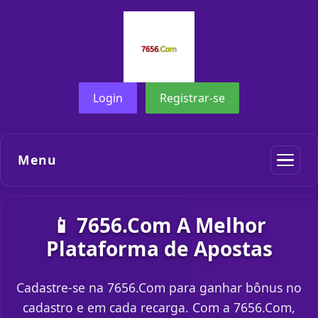
Login
Registrar-se
Menu
📱 7656.Com A Melhor
Plataforma de Apostas
Cadastre-se na 7656.Com para ganhar bônus no
cadastro e em cada recarga. Com a 7656.Com,