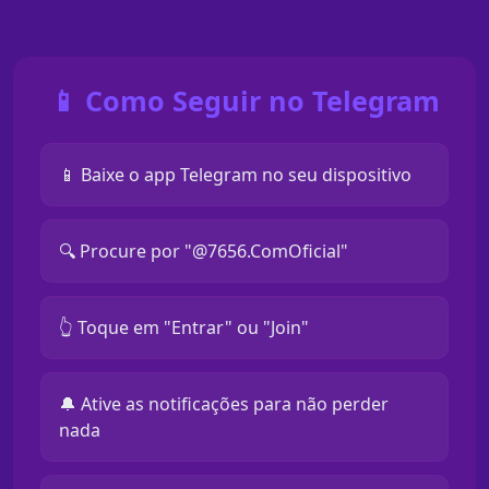
📱 Como Seguir no Telegram
📱 Baixe o app Telegram no seu dispositivo
🔍 Procure por "@7656.ComOficial"
👆 Toque em "Entrar" ou "Join"
🔔 Ative as notificações para não perder
nada