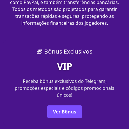
como PayPal, e também transferências bancárias.
Todos os métodos são projetados para garantir
transações rápidas e seguras, protegendo as
informações financeiras dos jogadores.
🎁 Bônus Exclusivos
VIP
Receba bônus exclusivos do Telegram,
promoções especiais e códigos promocionais
únicos!
Ver Bônus