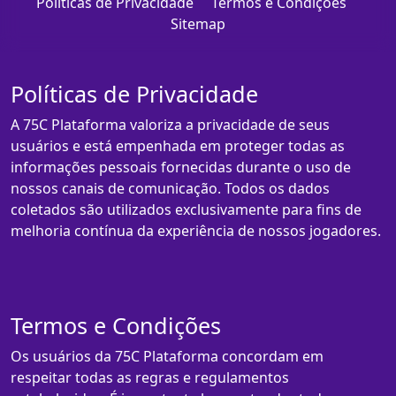
Políticas de Privacidade
Termos e Condições
Sitemap
Políticas de Privacidade
A 75C Plataforma valoriza a privacidade de seus
usuários e está empenhada em proteger todas as
informações pessoais fornecidas durante o uso de
nossos canais de comunicação. Todos os dados
coletados são utilizados exclusivamente para fins de
melhoria contínua da experiência de nossos jogadores.
Termos e Condições
Os usuários da 75C Plataforma concordam em
respeitar todas as regras e regulamentos