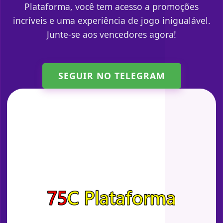
Plataforma, você tem acesso a promoções
incríveis e uma experiência de jogo inigualável.
Junte-se aos vencedores agora!
SEGUIR NO TELEGRAM