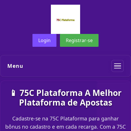
Login
Registrar-se
Menu
📱 75C Plataforma A Melhor
Plataforma de Apostas
Cadastre-se na 75C Plataforma para ganhar
bônus no cadastro e em cada recarga. Com a 75C