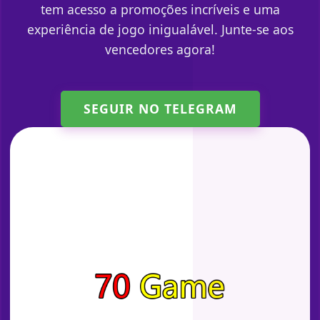
tem acesso a promoções incríveis e uma
experiência de jogo inigualável. Junte-se aos
vencedores agora!
SEGUIR NO TELEGRAM