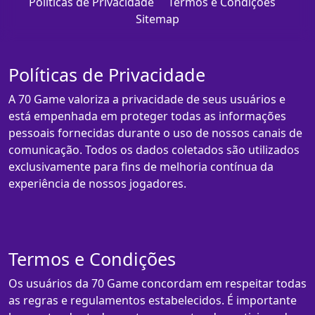
Políticas de Privacidade
Termos e Condições
Sitemap
Políticas de Privacidade
A 70 Game valoriza a privacidade de seus usuários e
está empenhada em proteger todas as informações
pessoais fornecidas durante o uso de nossos canais de
comunicação. Todos os dados coletados são utilizados
exclusivamente para fins de melhoria contínua da
experiência de nossos jogadores.
Termos e Condições
Os usuários da 70 Game concordam em respeitar todas
as regras e regulamentos estabelecidos. É importante