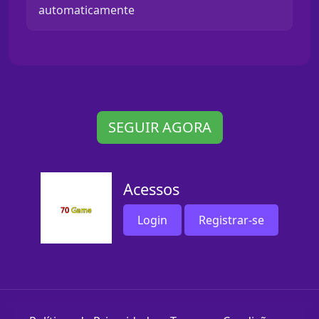
automaticamente
SEGUIR AGORA
Acessos
Login
Registrar-se