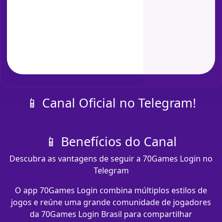
📱 Canal Oficial no Telegram!
📱 Benefícios do Canal
Descubra as vantagens de seguir a 70Games Login no
Telegram
O app 70Games Login combina múltiplos estilos de
jogos e reúne uma grande comunidade de jogadores
da 70Games Login Brasil para compartilhar