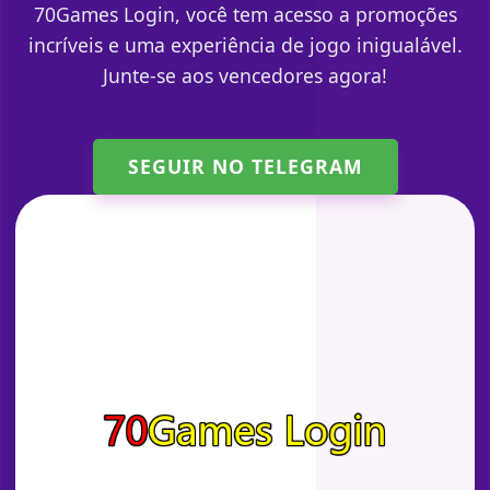
70Games Login, você tem acesso a promoções
incríveis e uma experiência de jogo inigualável.
Junte-se aos vencedores agora!
SEGUIR NO TELEGRAM