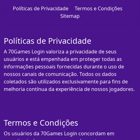
Políticas de Privacidade
Termos e Condições
Sitemap
Políticas de Privacidade
A 70Games Login valoriza a privacidade de seus
usuários e está empenhada em proteger todas as
informações pessoais fornecidas durante o uso de
nossos canais de comunicação. Todos os dados
coletados são utilizados exclusivamente para fins de
melhoria contínua da experiência de nossos jogadores.
Termos e Condições
Os usuários da 70Games Login concordam em