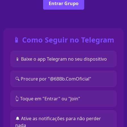
Entrar Grupo
📱 Como Seguir no Telegram
📱 Baixe o app Telegram no seu dispositivo
🔍 Procure por "@6BBb.ComOficial"
👆 Toque em "Entrar" ou "Join"
🔔 Ative as notificações para não perder
nada