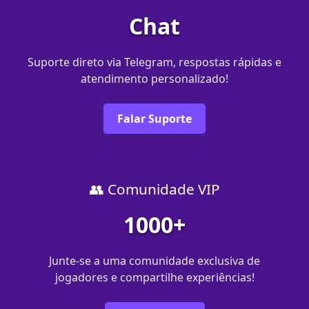
Chat
Suporte direto via Telegram, respostas rápidas e
atendimento personalizado!
Falar Suporte
👥 Comunidade VIP
1000+
Junte-se a uma comunidade exclusiva de
jogadores e compartilhe experiências!