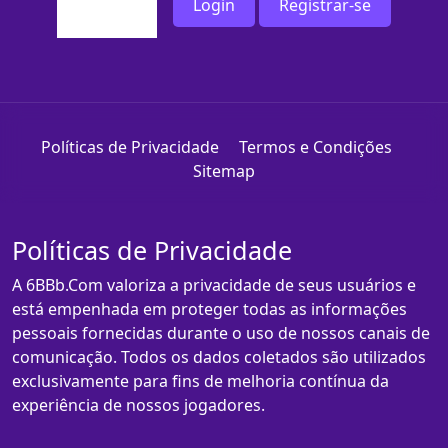
Login
Registrar-se
Políticas de Privacidade
Termos e Condições
Sitemap
Políticas de Privacidade
A 6BBb.Com valoriza a privacidade de seus usuários e
está empenhada em proteger todas as informações
pessoais fornecidas durante o uso de nossos canais de
comunicação. Todos os dados coletados são utilizados
exclusivamente para fins de melhoria contínua da
experiência de nossos jogadores.