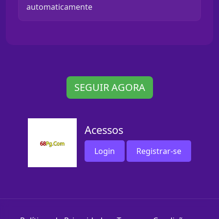
automaticamente
SEGUIR AGORA
Acessos
Login
Registrar-se