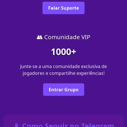
Falar Suporte
👥 Comunidade VIP
1000+
Junte-se a uma comunidade exclusiva de
jogadores e compartilhe experiências!
Entrar Grupo
📱 Como Seguir no Telegram