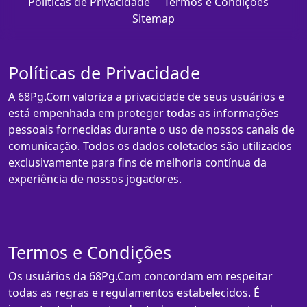
Políticas de Privacidade
Termos e Condições
Sitemap
Políticas de Privacidade
A 68Pg.Com valoriza a privacidade de seus usuários e
está empenhada em proteger todas as informações
pessoais fornecidas durante o uso de nossos canais de
comunicação. Todos os dados coletados são utilizados
exclusivamente para fins de melhoria contínua da
experiência de nossos jogadores.
Termos e Condições
Os usuários da 68Pg.Com concordam em respeitar
todas as regras e regulamentos estabelecidos. É