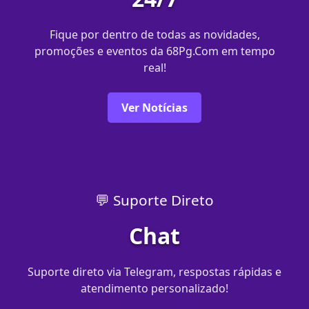
Fique por dentro de todas as novidades,
promoções e eventos da 68Pg.Com em tempo
real!
Ver Notícias
💬 Suporte Direto
Chat
Suporte direto via Telegram, respostas rápidas e
atendimento personalizado!