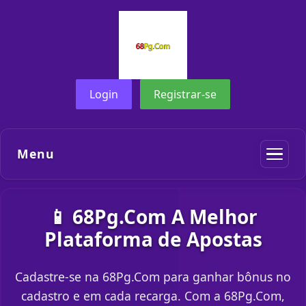
Login
Registrar-se
Menu
📱 68Pg.Com A Melhor
Plataforma de Apostas
Cadastre-se na 68Pg.Com para ganhar bônus no
cadastro e em cada recarga. Com a 68Pg.Com,