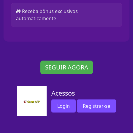
🎁 Receba bônus exclusivos
automaticamente
SEGUIR AGORA
Acessos
Login
Registrar-se