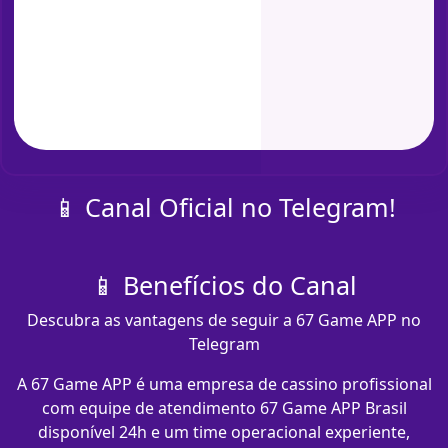
📱 Canal Oficial no Telegram!
📱 Benefícios do Canal
Descubra as vantagens de seguir a 67 Game APP no
Telegram
A 67 Game APP é uma empresa de cassino profissional
com equipe de atendimento 67 Game APP Brasil
disponível 24h e um time operacional experiente,