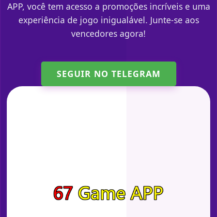
APP, você tem acesso a promoções incríveis e uma
experiência de jogo inigualável. Junte-se aos
vencedores agora!
SEGUIR NO TELEGRAM