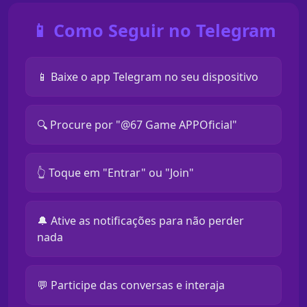
📱 Como Seguir no Telegram
📱 Baixe o app Telegram no seu dispositivo
🔍 Procure por "@67 Game APPOficial"
👆 Toque em "Entrar" ou "Join"
🔔 Ative as notificações para não perder
nada
💬 Participe das conversas e interaja