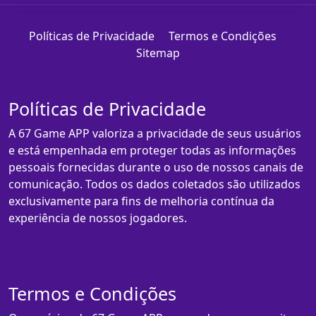
Políticas de Privacidade
Termos e Condições
Sitemap
Políticas de Privacidade
A 67 Game APP valoriza a privacidade de seus usuários
e está empenhada em proteger todas as informações
pessoais fornecidas durante o uso de nossos canais de
comunicação. Todos os dados coletados são utilizados
exclusivamente para fins de melhoria contínua da
experiência de nossos jogadores.
Termos e Condições