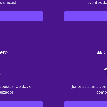
s únicos!
eventos da
reto
👥 
t
espostas rápidas e
Junte-se a uma com
lizado!
compa
e