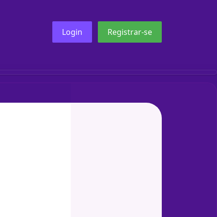
Login
Registrar-se