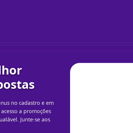
lhor
postas
ônus no cadastro e em
m acesso a promoções
ualável. Junte-se aos