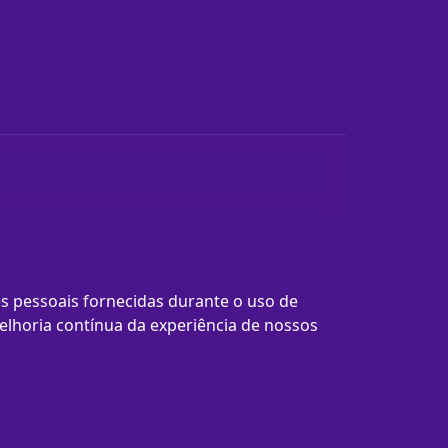
s pessoais fornecidas durante o uso de
elhoria contínua da experiência de nossos