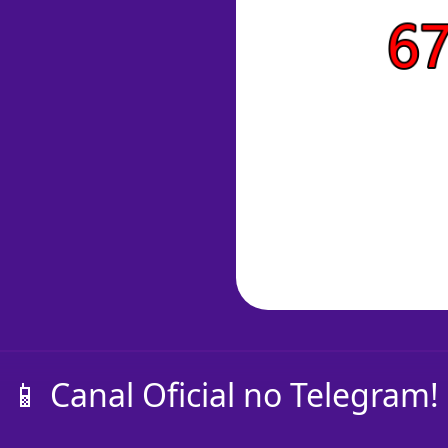
📱 Canal Oficial no Telegram!