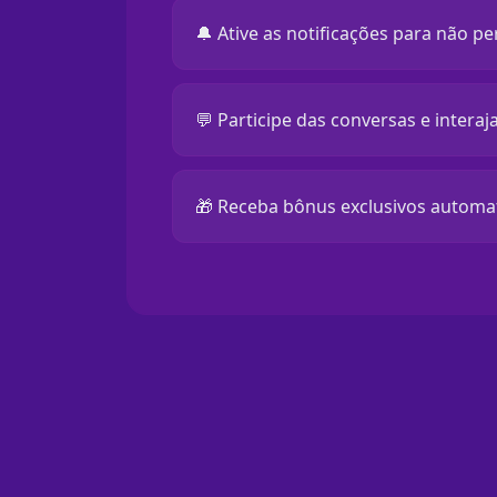
🔔 Ative as notificações para não p
💬 Participe das conversas e interaj
🎁 Receba bônus exclusivos autom