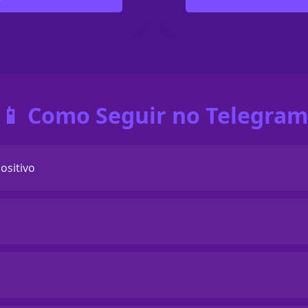
📱 Como Seguir no Telegram
ositivo