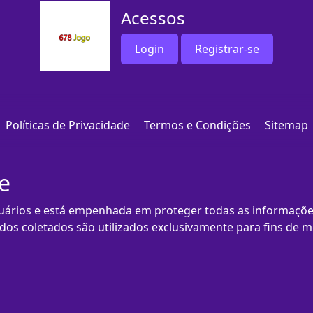
Acessos
Login
Registrar-se
Políticas de Privacidade
Termos e Condições
Sitemap
de
usuários e está empenhada em proteger todas as informaçõe
os coletados são utilizados exclusivamente para fins de m