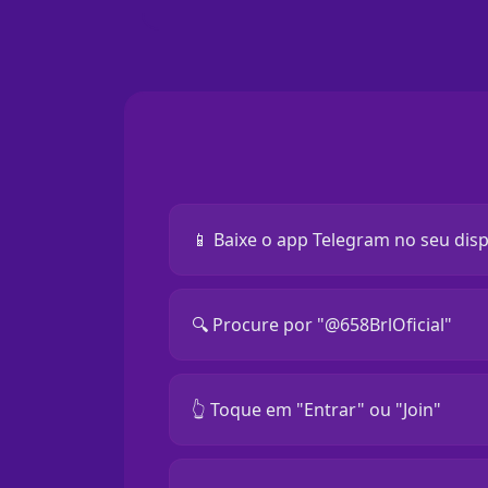
📱 Baixe o app Telegram no seu disp
🔍 Procure por "@658BrlOficial"
👆 Toque em "Entrar" ou "Join"