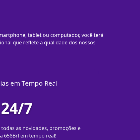
smartphone, tablet ou computador, você terá
onal que reflete a qualidade dos nossos
cias em Tempo Real
24/7
e todas as novidades, promoções e
a 658Brl em tempo real!