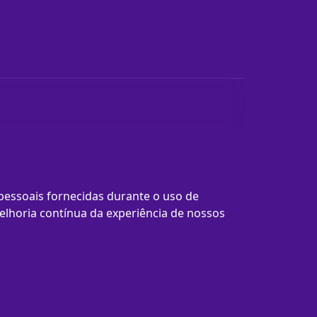
pessoais fornecidas durante o uso de
elhoria contínua da experiência de nossos