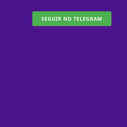
SEGUIR NO TELEGRAM