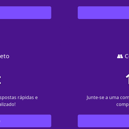
reto
👥 
t
espostas rápidas e
Junte-se a uma com
lizado!
compa
e