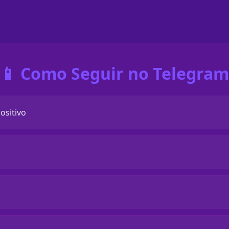
📱 Como Seguir no Telegram
ositivo