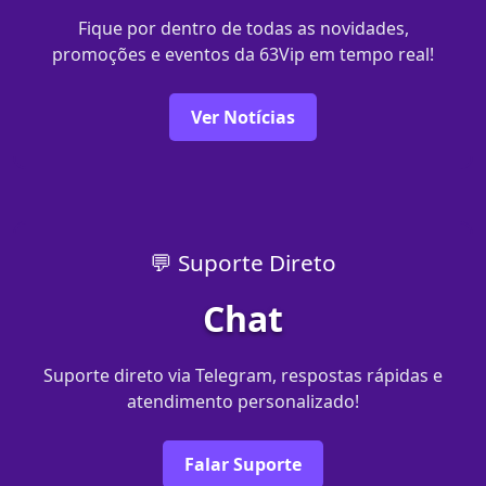
Fique por dentro de todas as novidades,
promoções e eventos da 63Vip em tempo real!
Ver Notícias
💬 Suporte Direto
Chat
Suporte direto via Telegram, respostas rápidas e
atendimento personalizado!
Falar Suporte