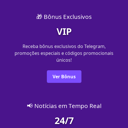
🎁 Bônus Exclusivos
VIP
Receba bônus exclusivos do Telegram,
promoções especiais e códigos promocionais
únicos!
Ver Bônus
📢 Notícias em Tempo Real
24/7