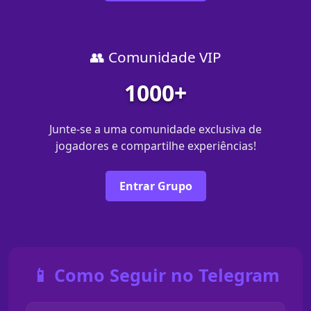
👥 Comunidade VIP
1000+
Junte-se a uma comunidade exclusiva de
jogadores e compartilhe experiências!
Entrar Grupo
📱 Como Seguir no Telegram