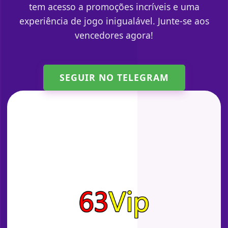
tem acesso a promoções incríveis e uma
experiência de jogo inigualável. Junte-se aos
vencedores agora!
SEGUIR NO TELEGRAM