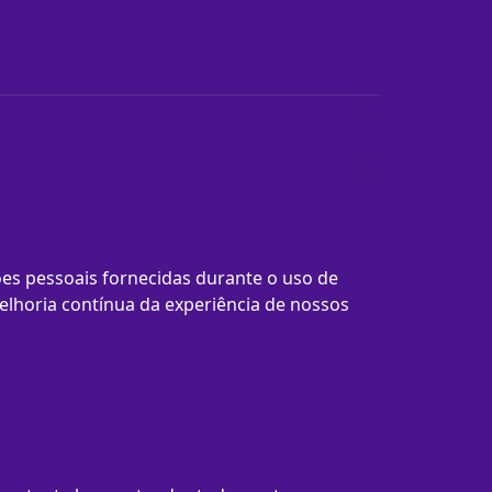
es pessoais fornecidas durante o uso de
elhoria contínua da experiência de nossos