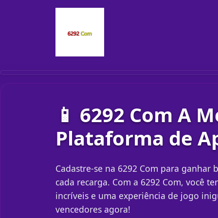
📱 6292 Com A M
Plataforma de A
Cadastre-se na 6292 Com para ganhar 
cada recarga. Com a 6292 Com, você t
incríveis e uma experiência de jogo inig
vencedores agora!