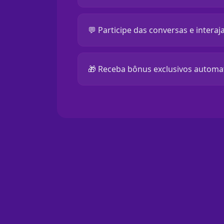
💬 Participe das conversas e interaj
🎁 Receba bônus exclusivos autom