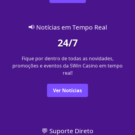
📢 Notícias em Tempo Real
24/7
Fique por dentro de todas as novidades,
promoções e eventos da 5Win Casino em tempo
real!
Ver Notícias
💬 Suporte Direto