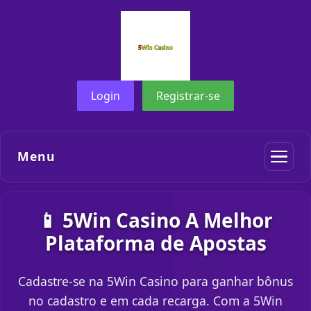
Login
Registrar-se
Menu
📱 5Win Casino A Melhor
Plataforma de Apostas
Cadastre-se na 5Win Casino para ganhar bônus
no cadastro e em cada recarga. Com a 5Win