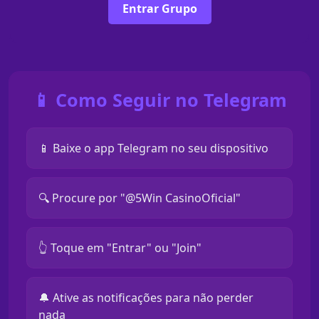
Entrar Grupo
📱 Como Seguir no Telegram
📱 Baixe o app Telegram no seu dispositivo
🔍 Procure por "@5Win CasinoOficial"
👆 Toque em "Entrar" ou "Join"
🔔 Ative as notificações para não perder
nada