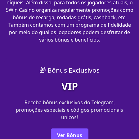
níqueis. Além disso, para todos os jogadores atuais, o
5Win Casino organiza regularmente promoções como
bônus de recarga, rodadas grátis, cashback, etc.
Também contamos com um programa de fidelidade
por meio do qual os jogadores podem desfrutar de
vários bônus e benefícios.
🎁 Bônus Exclusivos
VIP
Receba bônus exclusivos do Telegram,
promoções especiais e códigos promocionais
únicos!
Ver Bônus