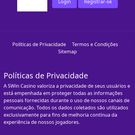
Login
Registrar-se
Políticas de Privacidade
Termos e Condições
Sitemap
Políticas de Privacidade
A 5Win Casino valoriza a privacidade de seus usuários e
está empenhada em proteger todas as informações
pessoais fornecidas durante o uso de nossos canais de
comunicação. Todos os dados coletados são utilizados
exclusivamente para fins de melhoria contínua da
experiência de nossos jogadores.