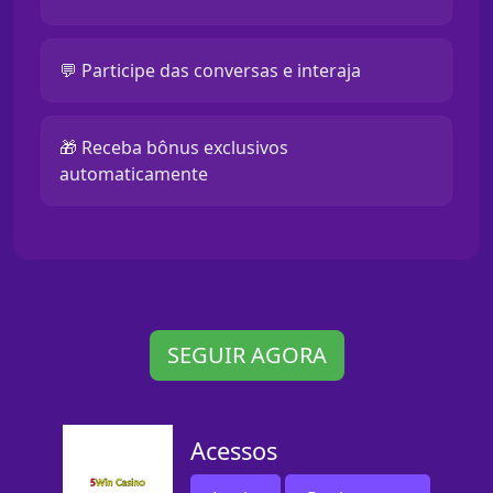
💬 Participe das conversas e interaja
🎁 Receba bônus exclusivos
automaticamente
SEGUIR AGORA
Acessos