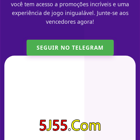
você tem acesso a promoções incríveis e uma
experiência de jogo inigualável. Junte-se aos
vencedores agora!
SEGUIR NO TELEGRAM