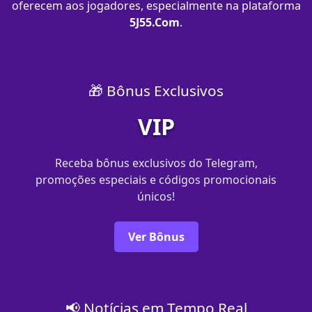
oferecem aos jogadores, especialmente na plataforma
5J55.Com
.
🎁 Bônus Exclusivos
VIP
Receba bônus exclusivos do Telegram,
promoções especiais e códigos promocionais
únicos!
Ver Bônus
📢 Notícias em Tempo Real