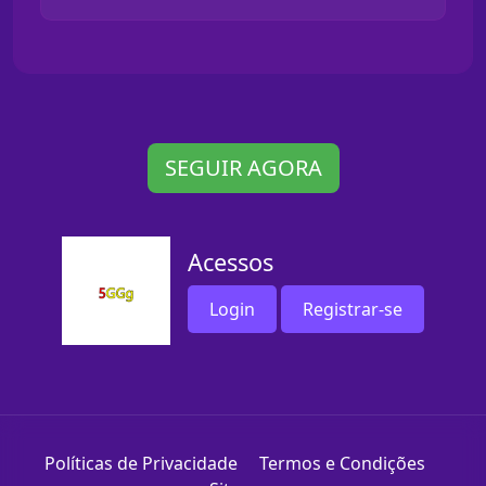
SEGUIR AGORA
Acessos
Login
Registrar-se
Políticas de Privacidade
Termos e Condições