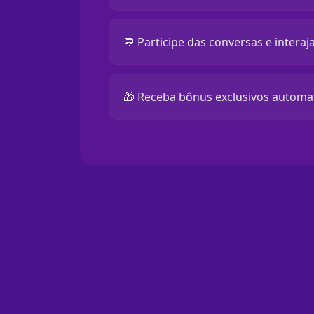
💬 Participe das conversas e interaj
🎁 Receba bônus exclusivos autom