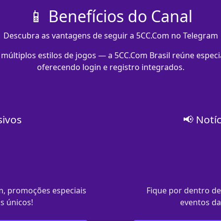
📱 Benefícios do Canal
Descubra as vantagens de seguir a 5CC.Com no Telegram
últiplos estilos de jogos — a 5CC.Com Brasil reúne especi
oferecendo login e registro integrados.
sivos
📢 Notí
m, promoções especiais
Fique por dentro d
s únicos!
eventos da