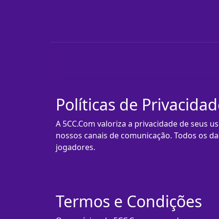
Políticas de Privacida
A 5CC.Com valoriza a privacidade de seus 
nossos canais de comunicação. Todos os dad
jogadores.
Termos e Condições