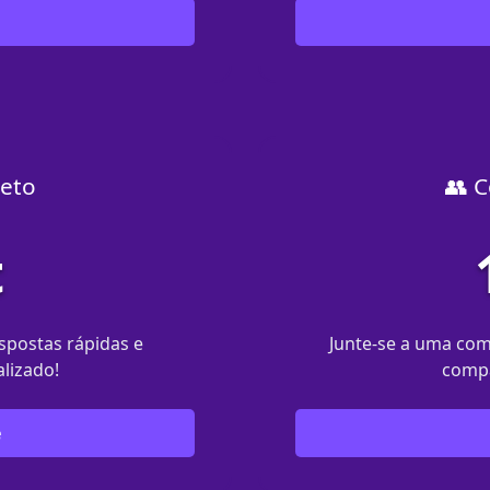
reto
👥 
t
espostas rápidas e
Junte-se a uma com
lizado!
compa
e