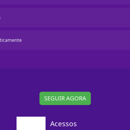
a
aticamente
SEGUIR AGORA
Acessos