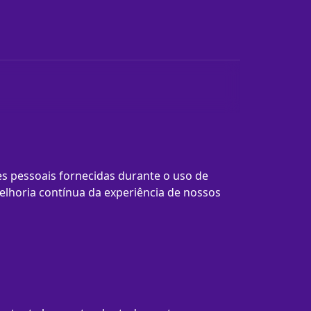
s pessoais fornecidas durante o uso de
elhoria contínua da experiência de nossos