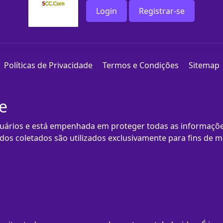
Login
Registrar-se
Políticas de Privacidade
Termos e Condições
Sitemap
de
usuários e está empenhada em proteger todas as informaçõe
os coletados são utilizados exclusivamente para fins de m