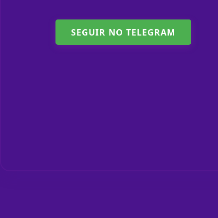
SEGUIR NO TELEGRAM