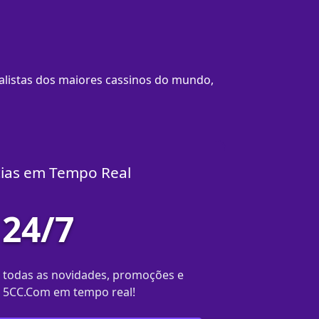
alistas dos maiores cassinos do mundo,
cias em Tempo Real
24/7
e todas as novidades, promoções e
 5CC.Com em tempo real!