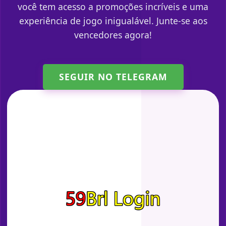
você tem acesso a promoções incríveis e uma
experiência de jogo inigualável. Junte-se aos
vencedores agora!
SEGUIR NO TELEGRAM