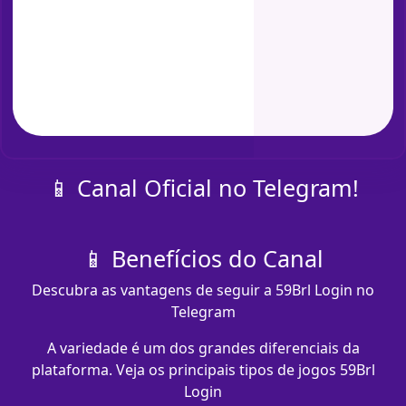
📱 Canal Oficial no Telegram!
📱 Benefícios do Canal
Descubra as vantagens de seguir a 59Brl Login no
Telegram
A variedade é um dos grandes diferenciais da
plataforma. Veja os principais tipos de jogos 59Brl
Login