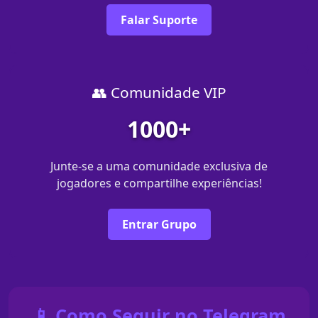
Falar Suporte
👥 Comunidade VIP
1000+
Junte-se a uma comunidade exclusiva de
jogadores e compartilhe experiências!
Entrar Grupo
📱 Como Seguir no Telegram