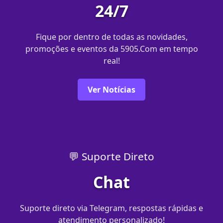
24/7
Fique por dentro de todas as novidades,
promoções e eventos da 5905.Com em tempo
real!
Ver Notícias
💬 Suporte Direto
Chat
Suporte direto via Telegram, respostas rápidas e
atendimento personalizado!