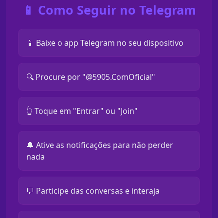
📱 Como Seguir no Telegram
📱 Baixe o app Telegram no seu dispositivo
🔍 Procure por "@5905.ComOficial"
👆 Toque em "Entrar" ou "Join"
🔔 Ative as notificações para não perder
nada
💬 Participe das conversas e interaja