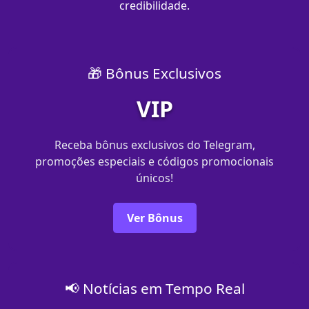
credibilidade.
🎁 Bônus Exclusivos
VIP
Receba bônus exclusivos do Telegram,
promoções especiais e códigos promocionais
únicos!
Ver Bônus
📢 Notícias em Tempo Real