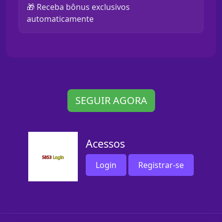
🎁 Receba bônus exclusivos
automaticamente
SEGUIR AGORA
Acessos
Login
Registrar-se