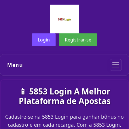
Login
Registrar-se
Menu
📱 5853 Login A Melhor
Plataforma de Apostas
Cadastre-se na 5853 Login para ganhar bônus no
cadastro e em cada recarga. Com a 5853 Login,