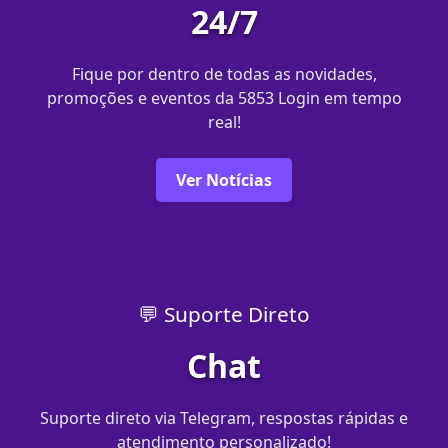
24/7
Fique por dentro de todas as novidades,
promoções e eventos da 5853 Login em tempo
real!
Ver Notícias
💬 Suporte Direto
Chat
Suporte direto via Telegram, respostas rápidas e
atendimento personalizado!