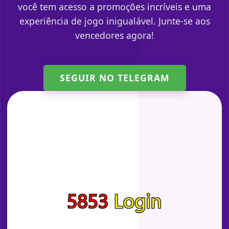
você tem acesso a promoções incríveis e uma
experiência de jogo inigualável. Junte-se aos
vencedores agora!
SEGUIR NO TELEGRAM