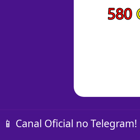
📱 Canal Oficial no Telegram!