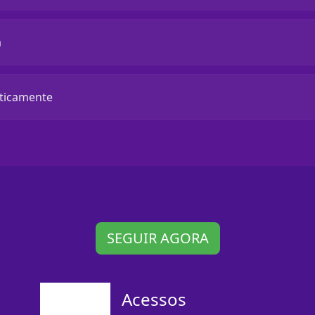
a
aticamente
SEGUIR AGORA
Acessos