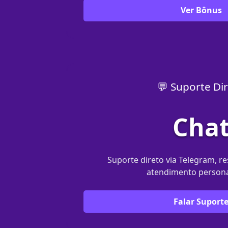
Ver Bônus
💬 Suporte Di
Cha
Suporte direto via Telegram, r
atendimento persona
Falar Suport