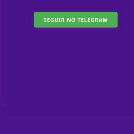
SEGUIR NO TELEGRAM