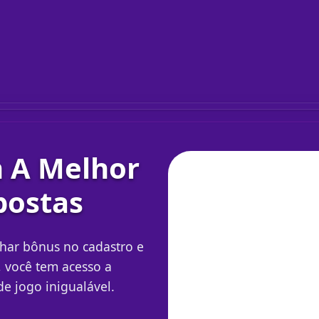
n A Melhor
postas
har bônus no cadastro e
 você tem acesso a
e jogo inigualável.