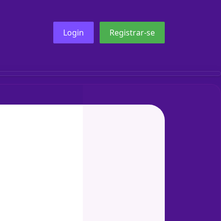
Login
Registrar-se