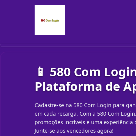
📱 580 Com Logi
Plataforma de A
Cadastre-se na 580 Com Login para gan
em cada recarga. Com a 580 Com Login,
promoções incríveis e uma experiência d
Junte-se aos vencedores agora!