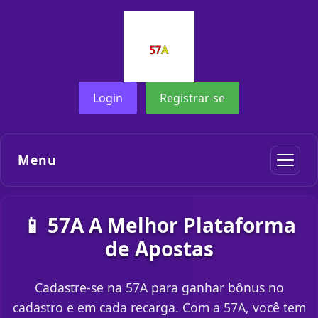
Login
Registrar-se
Menu
📱 57A A Melhor Plataforma
de Apostas
Cadastre-se na 57A para ganhar bônus no
cadastro e em cada recarga. Com a 57A, você tem