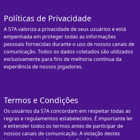
Políticas de Privacidade
A 57A valoriza a privacidade de seus usuários e está
empenhada em proteger todas as informações
pessoais fornecidas durante o uso de nossos canais de
comunicação. Todos os dados coletados são utilizados
exclusivamente para fins de melhoria contínua da
experiência de nossos jogadores.
Termos e Condições
Os usuários da 57A concordam em respeitar todas as
regras e regulamentos estabelecidos. É importante ler
e entender todos os termos antes de participar de
nossos canais de comunicação. A violação destes