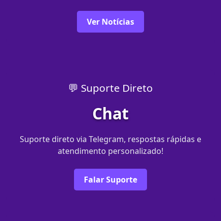
Ver Notícias
💬 Suporte Direto
Chat
Suporte direto via Telegram, respostas rápidas e
atendimento personalizado!
Falar Suporte