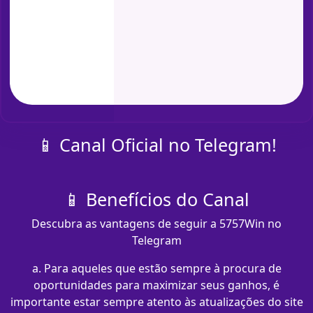
📱 Canal Oficial no Telegram!
📱 Benefícios do Canal
Descubra as vantagens de seguir a 5757Win no
Telegram
a. Para aqueles que estão sempre à procura de
oportunidades para maximizar seus ganhos, é
importante estar sempre atento às atualizações do site