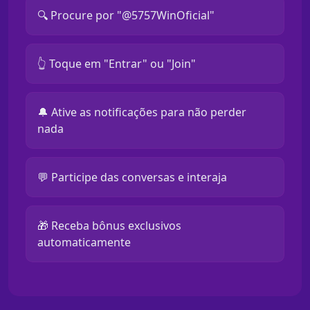
🔍 Procure por "@5757WinOficial"
👆 Toque em "Entrar" ou "Join"
🔔 Ative as notificações para não perder
nada
💬 Participe das conversas e interaja
🎁 Receba bônus exclusivos
automaticamente