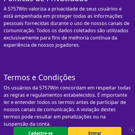
A 5757Win valoriza a privacidade de seus usuários e
está empenhada em proteger todas as informações
pessoais fornecidas durante o uso de nossos canais de
comunicação. Todos os dados coletados são utilizados
exclusivamente para fins de melhoria contínua da
experiência de nossos jogadores.
Termos e Condições
Os usuários da 5757Win concordam em respeitar todas
as regras e regulamentos estabelecidos. É importante
ler e entender todos os termos antes de participar de
nossos canais de comunicação. A violação destes
termos pode resultar em penalizações ou na
suspensão da conta.
X
Cadastre-se
Entrar