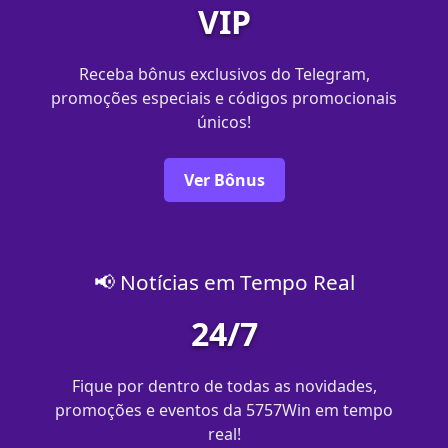
VIP
Receba bônus exclusivos do Telegram,
promoções especiais e códigos promocionais
únicos!
Ver Bônus
📢 Notícias em Tempo Real
24/7
Fique por dentro de todas as novidades,
promoções e eventos da 5757Win em tempo
real!