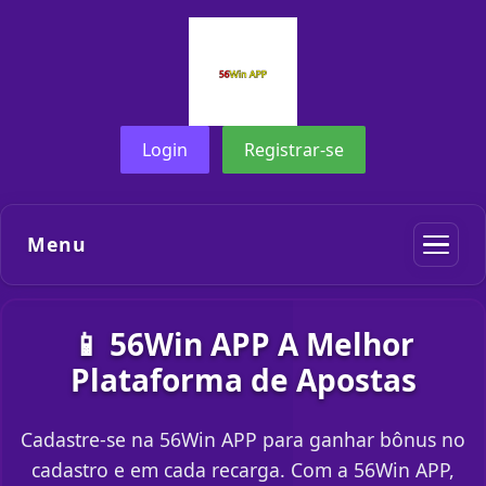
Login
Registrar-se
Menu
📱 56Win APP A Melhor
Plataforma de Apostas
Cadastre-se na 56Win APP para ganhar bônus no
cadastro e em cada recarga. Com a 56Win APP,