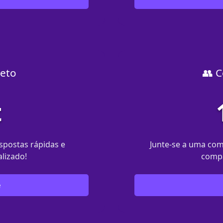
reto
👥 
t
espostas rápidas e
Junte-se a uma com
lizado!
compa
e