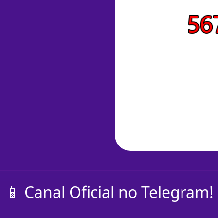
📱 Canal Oficial no Telegram!