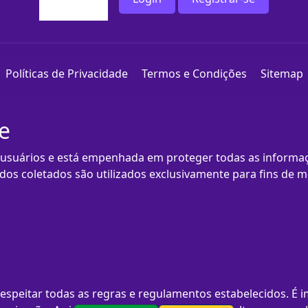
Políticas de Privacidade
Termos e Condições
Sitemap
de
s usuários e está empenhada em proteger todas as informa
os coletados são utilizados exclusivamente para fins de m
peitar todas as regras e regulamentos estabelecidos. É i