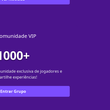
Comunidade VIP
1000+
unidade exclusiva de jogadores e
rtilhe experiências!
Entrar Grupo